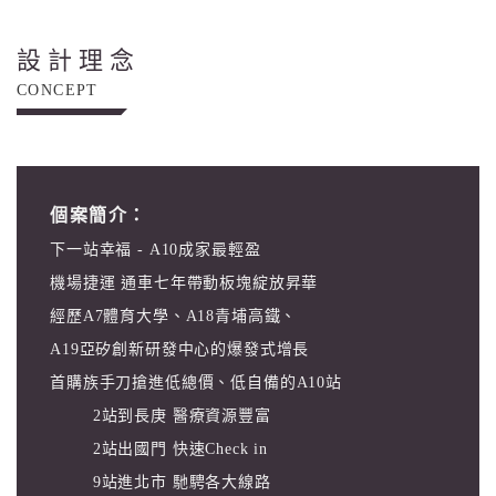
設計理念
CONCEPT
個案簡介：
下一站幸福 - A10成家最輕盈
機場捷運 通車七年帶動板塊綻放昇華
經歷A7體育大學、A18青埔高鐵、
A19亞矽創新研發中心的爆發式增長
首購族手刀搶進低總價、低自備的A10站
2站到長庚 醫療資源豐富
2站出國門 快速Check in
9站進北市 馳騁各大線路