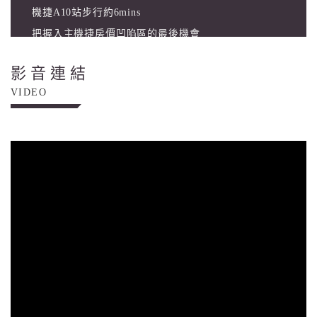
機捷A10站步行約6mins
把握入主機捷房價凹陷區的最後機會
在山鼻 為家人另闢一條幸福新捷徑。
影音連結
VIDEO
設計理念：
整體外觀為配合當地環境，色系以沉穩的灰褐色、灰白
色系為主，外觀不對稱且色彩呈現著對比，但於中段又
以對稱造型以此達到活潑感及韻律之美。照明部份以簡
約、均衡及不浪費能源為照明設計的表現，創造出序列
之美，為都市環境帶來視覺舒適感。陽台則採規律設計
配合玻璃欄杆，打造開窗即可擁有景觀第一排媲美的產
品。
基地沿街步道配合植栽綠化融入都市視覺環境，增加都
市景觀協調，並提升建築物天際線之美。