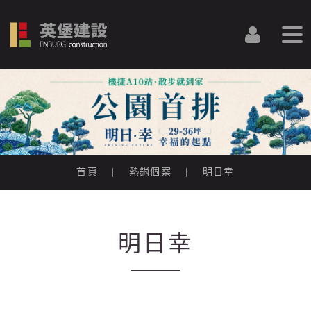
togg
navi
首頁
|
熱銷個案
|
明日幸
明日幸